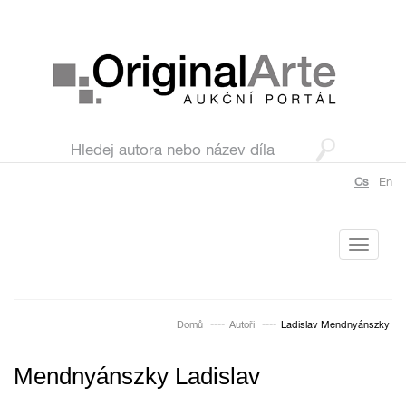
Cs
En
Toggle
navigati
Domů
Autoři
Ladislav Mendnyánszky
Mendnyánszky Ladislav