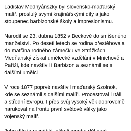
Ladislav Mednyánszky byl slovensko-maďarský
malíř, proslulý svými krajinářskými díly a jako
stoupenec barbizonské školy a impresionismu.
Narodil se 23. dubna 1852 v Beckově do smíšeného
manželství. Po deseti letech se rodina přestěhovala
do matčina rodného zámečku ve Strážkách.
Medňanský získal umělecké vzdělání v Mnichově a
Paříži, kde navštívil i Barbizon a seznámil se s
dalšími umělci.
V roce 1877 poprvé navštívil maďarský Szolnok,
kde se seznámil s dalšími malíři. Procestoval i Itálii
a střední Evropu. I přes svůj vysoký věk dobrovolně
narukoval na frontu první světové války jako
vojenský malíř.
Jeho dílo je rozsáhlé, ačkoli mnoho děl není