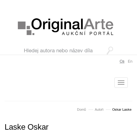
Cs
En
Toggle
navigati
Domů
Autoři
Oskar Laske
Laske Oskar