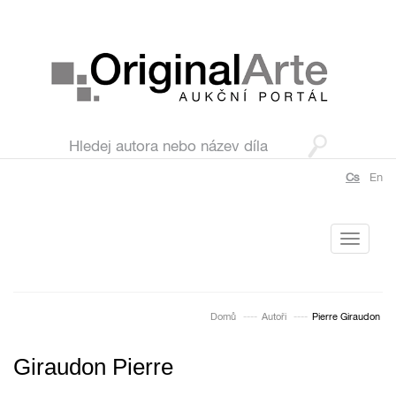
Cs
En
Toggle
navigati
Domů
Autoři
Pierre Giraudon
Giraudon Pierre