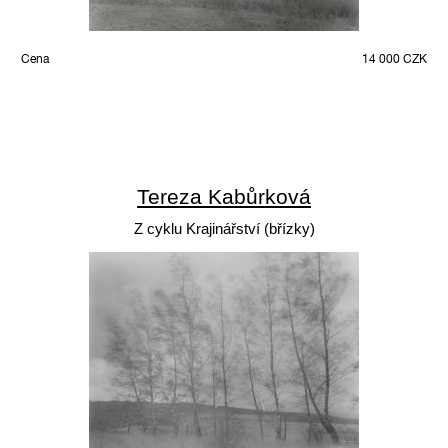
Cena
14 000 CZK
Tereza Kabůrková
Z cyklu Krajinářství (břízky)