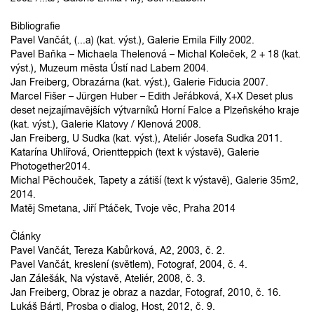
Bibliografie
Pavel Vančát, (...a) (kat. výst.), Galerie Emila Filly 2002.
Pavel Baňka – Michaela Thelenová – Michal Koleček, 2 + 18 (kat.
výst.), Muzeum města Ústí nad Labem 2004.
Jan Freiberg, Obrazárna (kat. výst.), Galerie Fiducia 2007.
Marcel Fišer – Jürgen Huber – Edith Jeřábková, X+X Deset plus
deset nejzajímavějších výtvarníků Horní Falce a Plzeňského kraje
(kat. výst.), Galerie Klatovy / Klenová 2008.
Jan Freiberg, U Sudka (kat. výst.), Ateliér Josefa Sudka 2011.
Katarína Uhlířová, Orientteppich (text k výstavě), Galerie
Photogether2014.
Michal Pěchouček, Tapety a zátiší (text k výstavě), Galerie 35m2,
2014.
Matěj Smetana, Jiří Ptáček, Tvoje věc, Praha 2014
Články
Pavel Vančát, Tereza Kabůrková, A2, 2003, č. 2.
Pavel Vančát, kreslení (světlem), Fotograf, 2004, č. 4.
Jan Zálešák, Na výstavě, Ateliér, 2008, č. 3.
Jan Freiberg, Obraz je obraz a nazdar, Fotograf, 2010, č. 16.
Lukáš Bártl, Prosba o dialog, Host, 2012, č. 9.