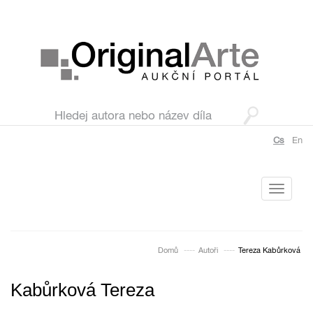
Cs
En
Toggle
navigati
Domů
Autoři
Tereza Kabůrková
Kabůrková Tereza