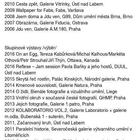
2010 Cesta zpět, Galerie Vitrínky, Ústí nad Labem
2009 Wallpaper for Fabs, Fabs, Varšava
2008 Jsem doma a Jdu ven, G99, Dům umění města Brna, Brno
2007 Obrazárna, Galerie Fiducia, Ostrava
2006 Jdu ven, Galerie A.M.180, Praha
Skupinové výstavy /výběr/
2016 On an Egg, Tereza Kabůrková/Michal Kalhous/Markéta
Othová/Petr Strouhal/Jiří Thýn, Ottawa, Kanada
2016 Reflexe – Jam session Pavla Baňky a jeho hostů, DUUL,
Ústí nad Labem
2015 Skrytá řeč rostlin, Palác Kinských, Národní galerie, Praha
2014 Kmenové souvislosti, Galerie Natura, Praha
2014 O židli, Bienále fotografie a vizuálního umění, Liege
2013 Vnitřní okruh v současné české fotografii, GHMP, Praha
2013 Jejich fotografie, Galerie 1.patro, Praha
2012 KOLABORATORIO VOL.2, Galerie Laboratorio + galerie
m.odla, Bubenská 1 - suterén, Praha
2011, Začarovaný kruh, Ústí nad Labem
2011 Paralelní historie, Severočeská galerie výtvarného umění v
Litoměřicích