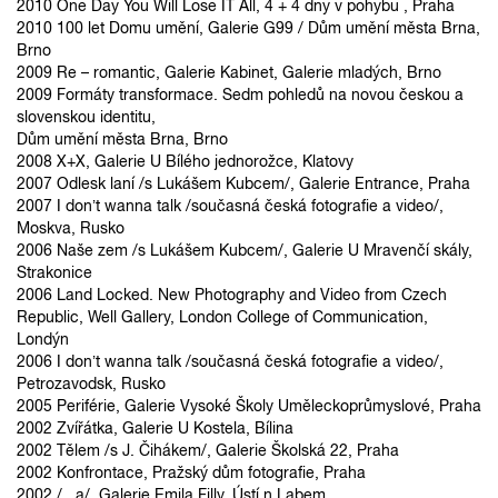
2010 One Day You Will Lose IT All, 4 + 4 dny v pohybu , Praha
2010 100 let Domu umění, Galerie G99 / Dům umění města Brna,
Brno
2009 Re – romantic, Galerie Kabinet, Galerie mladých, Brno
2009 Formáty transformace. Sedm pohledů na novou českou a
slovenskou identitu,
Dům umění města Brna, Brno
2008 X+X, Galerie U Bílého jednorožce, Klatovy
2007 Odlesk laní /s Lukášem Kubcem/, Galerie Entrance, Praha
2007 I don’t wanna talk /současná česká fotografie a video/,
Moskva, Rusko
2006 Naše zem /s Lukášem Kubcem/, Galerie U Mravenčí skály,
Strakonice
2006 Land Locked. New Photography and Video from Czech
Republic, Well Gallery, London College of Communication,
Londýn
2006 I don’t wanna talk /současná česká fotografie a video/,
Petrozavodsk, Rusko
2005 Periférie, Galerie Vysoké Školy Uměleckoprůmyslové, Praha
2002 Zvířátka, Galerie U Kostela, Bílina
2002 Tělem /s J. Čihákem/, Galerie Školská 22, Praha
2002 Konfrontace, Pražský dům fotografie, Praha
2002 /...a/, Galerie Emila Filly, Ústí n.Labem