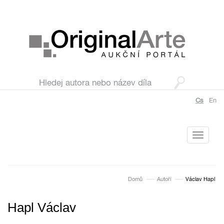
Cs
En
Toggle
navigati
Domů
Autoři
Václav Hapl
Hapl Václav