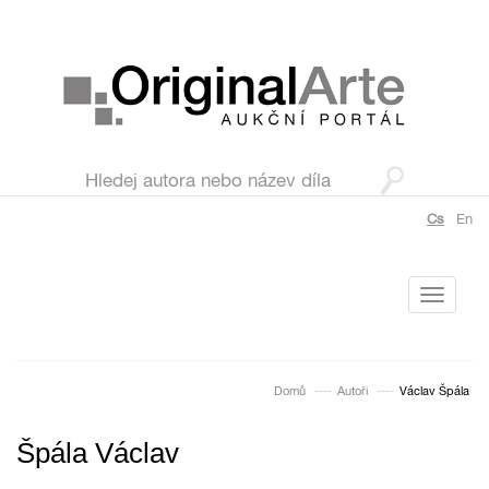
Cs
En
Toggle
navigati
Domů
Autoři
Václav Špála
Špála Václav