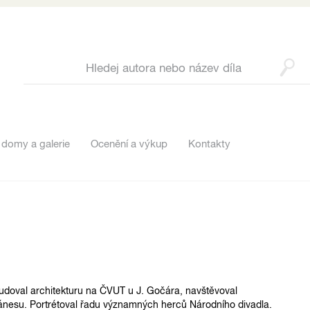
 domy a galerie
Ocenění a výkup
Kontakty
tudoval architekturu na ČVUT u J. Gočára, navštěvoval
ánesu. Portrétoval řadu významných herců Národního divadla.