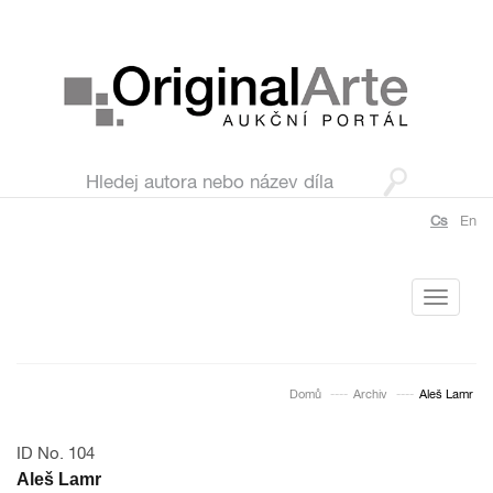
Cs
En
Toggle
navigati
Domů
Archiv
Aleš Lamr
ID No. 104
Aleš Lamr