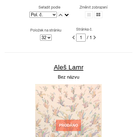
Seřadit podle
Změnit zobrazení
Stránka č.
Položek na stránku
/ 1
Aleš Lamr
Bez názvu
PRODÁNO