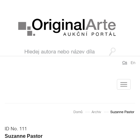
Cs
En
Toggle
navigati
Domů
Archiv
Suzanne Pastor
ID No. 111
Suzanne Pastor