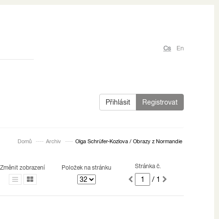
Cs
En
Přihlásit
Registrovat
Domů
Archiv
Olga Schrüfer-Kozlova / Obrazy z Normandie
Stránka č.
Změnit zobrazení
Položek na stránku
/ 1