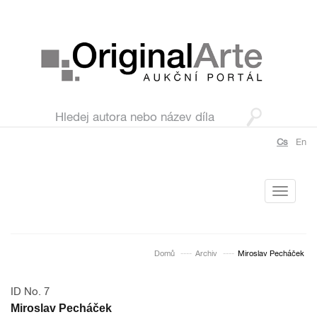
Cs
En
Toggle
navigati
Domů
Archiv
Miroslav Pecháček
ID No. 7
Miroslav Pecháček