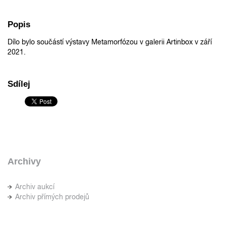
Popis
Dílo bylo součástí výstavy Metamorfózou v galerii Artinbox v září
2021.
Sdílej
Archivy
Archiv aukcí
Archiv přímých prodejů