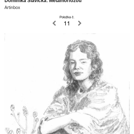
Dominika Slavická: Metamorfózou
Artinbox
Položka č.
11