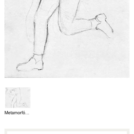
Metamorfózou 14 (skica)