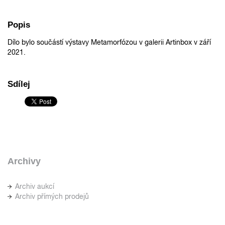
Popis
Dílo bylo součástí výstavy Metamorfózou v galerii Artinbox v září
2021.
Sdílej
Archivy
Archiv aukcí
Archiv přímých prodejů