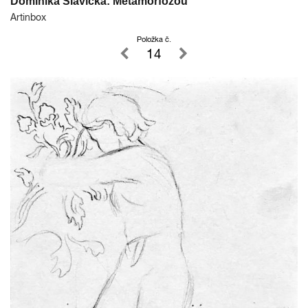
Dominika Slavická: Metamorfózou
Artinbox
Položka č.
14