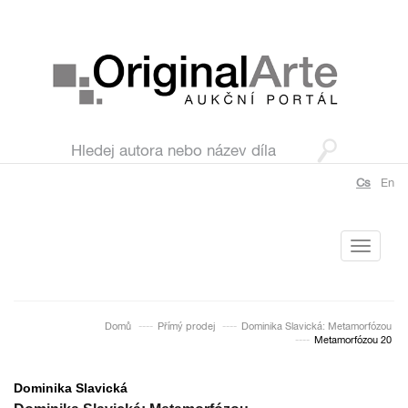
Cs
En
Toggle
navigati
Domů
Přímý prodej
Dominika Slavická: Metamorfózou
Metamorfózou 20
Dominika Slavická