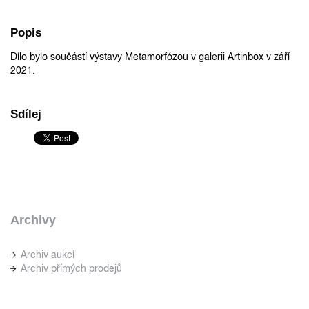
Popis
Dílo bylo součástí výstavy Metamorfózou v galerii Artinbox v září
2021.
Sdílej
Archivy
Archiv aukcí
Archiv přímých prodejů