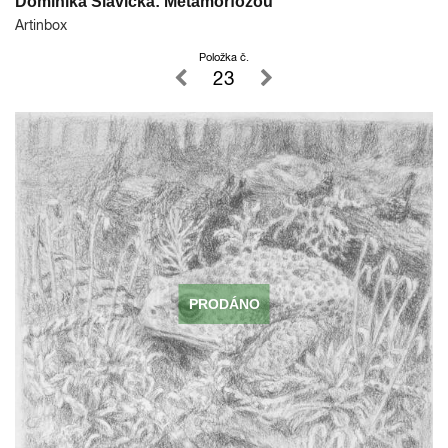
Dominika Slavická: Metamorfózou
Artinbox
Položka č.
23
PRODÁNO