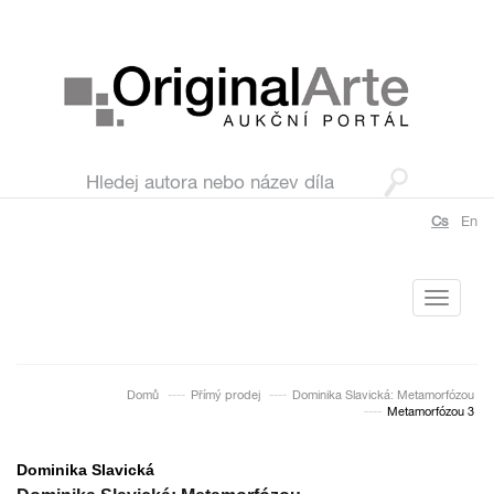
Cs
En
Toggle
navigati
Domů
Přímý prodej
Dominika Slavická: Metamorfózou
Metamorfózou 3
Dominika Slavická