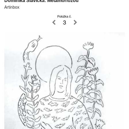
Dominika Slavická: Metamorfózou
Artinbox
Položka č.
3