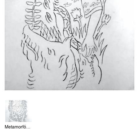
Metamorfózou 3