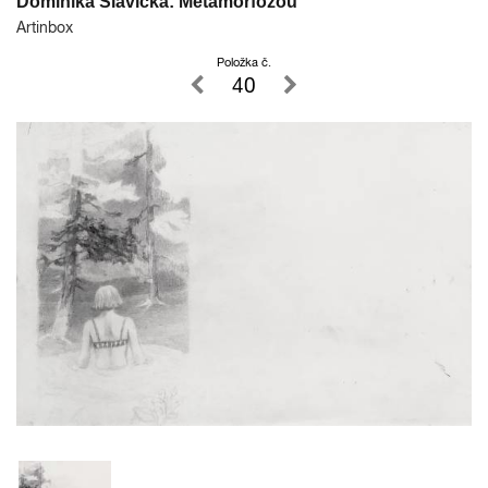
Dominika Slavická: Metamorfózou
Artinbox
Položka č.
40