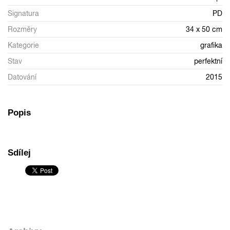
Signatura
PD
Rozměry
34 x 50 cm
Kategorie
grafika
Stav
perfektní
Datování
2015
Popis
Sdílej