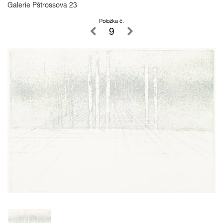
Galerie Pštrossova 23
Položka č.
9