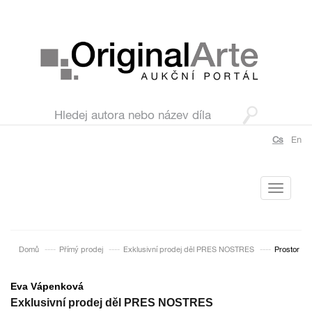
Cs
En
Toggle
navigati
Domů
Přímý prodej
Exklusivní prodej děl PRES NOSTRES
Prostor
Eva Vápenková
Exklusivní prodej děl PRES NOSTRES