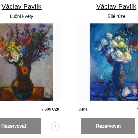
Václav Pavlík
Václav Pavlík
Luční květy
Bílé růže
7 600 CZK
Cena
Rezervovat
Rezervovat
?