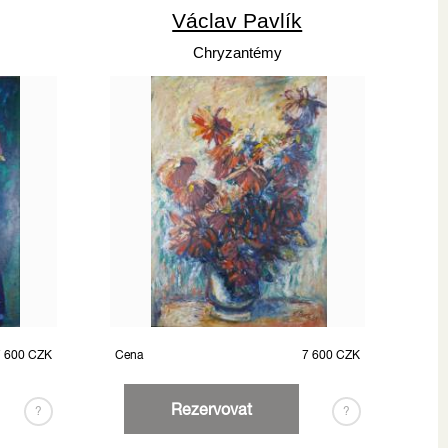
Václav Pavlík
Chryzantémy
7 600 CZK
Cena
7 600 CZK
Rezervovat
?
?