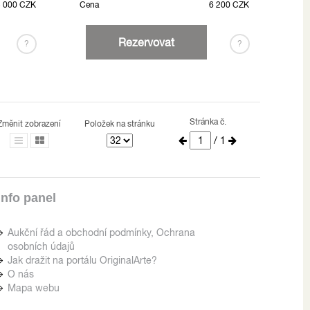
5 000 CZK
Cena
6 200 CZK
Rezervovat
?
?
Stránka č.
Změnit zobrazení
Položek na stránku
/ 1
Info panel
Aukční řád a obchodní podmínky, Ochrana
osobních údajů
Jak dražit na portálu OriginalArte?
O nás
Mapa webu