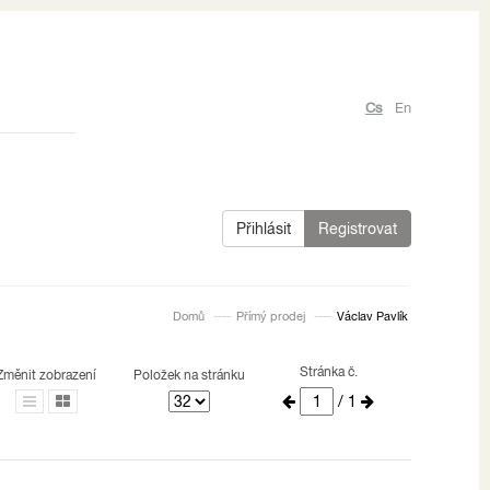
Cs
En
Přihlásit
Registrovat
Domů
Přímý prodej
Václav Pavlík
Stránka č.
Změnit zobrazení
Položek na stránku
/ 1