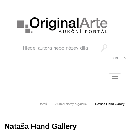
Cs
En
Toggle
navigati
Domů
Aukční domy a galerie
Nataša Hand Gallery
Nataša Hand Gallery