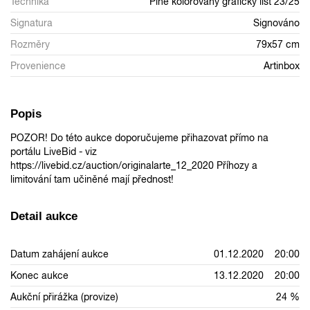
Technika
Plně kolorovaný grafický list 23/25
Signatura
Signováno
Rozměry
79x57 cm
Provenience
Artinbox
Popis
POZOR! Do této aukce doporučujeme přihazovat přímo na
portálu LiveBid - viz
https://livebid.cz/auction/originalarte_12_2020 Příhozy a
limitování tam učiněné mají přednost!
Detail aukce
Datum zahájení aukce
01.12.2020 20:00
Konec aukce
13.12.2020 20:00
Aukční přirážka (provize)
24 %