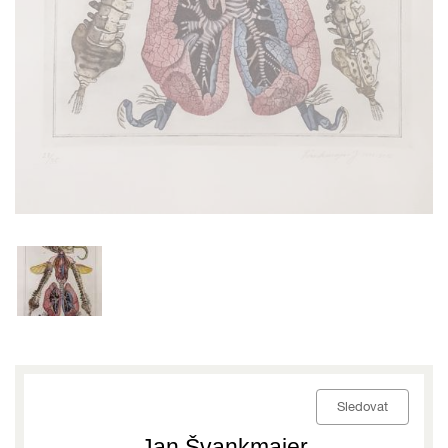
Sledovat
Jan Švankmajer