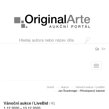
Cs
En
Toggle
navigati
Domů
Aukce
Vánoční aukce / LiveBid
Jan Švankmajer - Přírodopisný kabinet
Vánoční aukce / LiveBid
/ #1
1.12.2020 – 13.12.2020