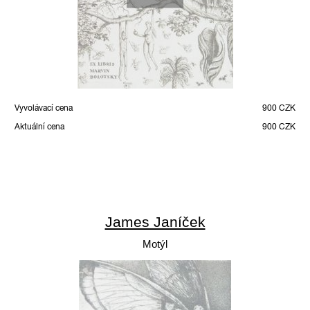
Vyvolávací cena
900 CZK
Aktuální cena
900 CZK
James Janíček
Motýl