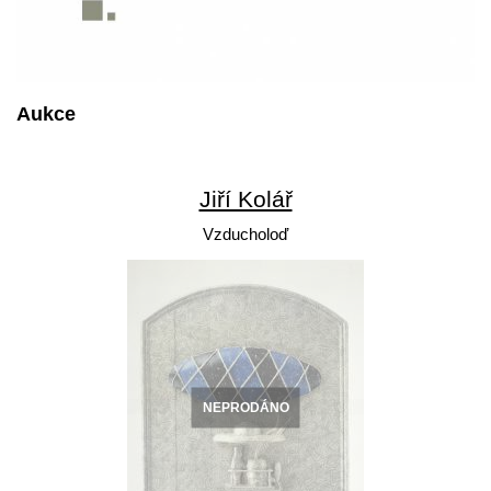
Aukce
Jiří Kolář
Vzducholoď
NEPRODÁNO