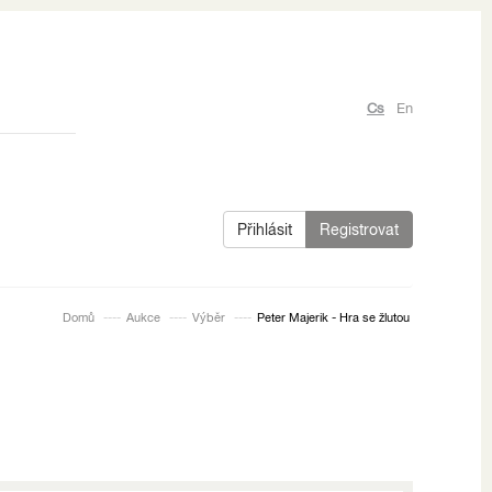
Cs
En
Přihlásit
Registrovat
Domů
Aukce
Výběr
Peter Majerik - Hra se žlutou