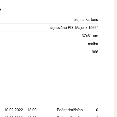
e
olej na kartonu
signováno PD „Majerik 1966“
37x51 cm
malba
1966
10.02.2022 12:00
Počet dražících
0