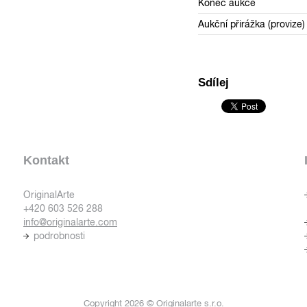
Konec aukce
Aukční přirážka (provize)
Sdílej
Kontakt
OriginalArte
+420 603 526 288
info@originalarte.com
podrobnosti
Copyright 2026 © Originalarte s.r.o.