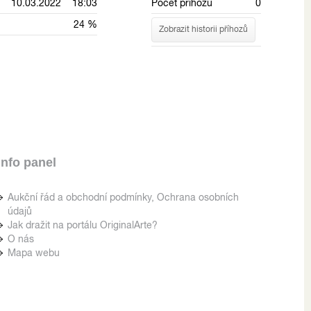
10.03.2022 18:03
Počet příhozů
0
24 %
Zobrazit historii příhozů
Info panel
Aukční řád a obchodní podmínky, Ochrana osobních
údajů
Jak dražit na portálu OriginalArte?
O nás
Mapa webu