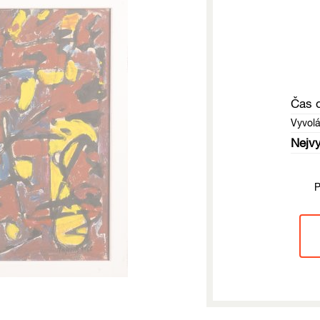
Čas 
Vyvol
Nejvy
P