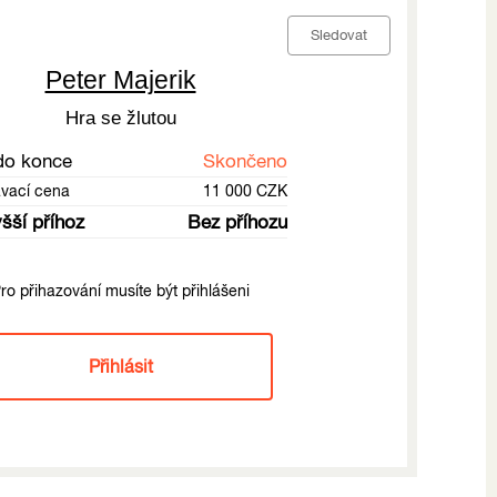
Sledovat
Peter Majerik
Hra se žlutou
do konce
Skončeno
ávací cena
11 000 CZK
šší příhoz
Bez příhozu
ro přihazování musíte být přihlášeni
Přihlásit