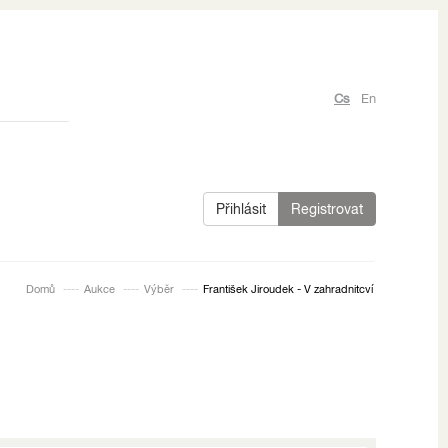
Cs
En
Přihlásit
Registrovat
Domů
Aukce
Výběr
František Jiroudek - V zahradnitcví