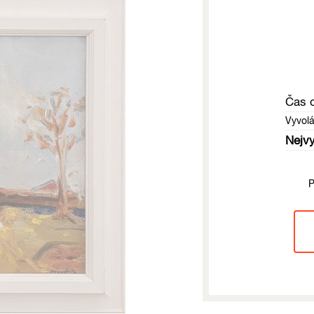
Čas 
Vyvol
Nejvy
P