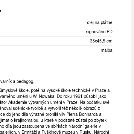
e
olej na plátně
signováno PD
35x45,5 cm
malba
ýtvarník a pedagog.
ůmyslové škole, poté na vysoké škole technické v Praze a
varného umění u W. Nowaka. Do roku 1961 působil jako
rektor Akademie výtvarných umění v Praze. Na počátku své
ěnoval scénické tvorbě a vytvořil též několik obrazů z
lce do jeho díla výrazné pronikl vliv Pierra Bonnarda a
jímat o krajinomalbu, u které v podstatě zůstal po zbytek
ho díla jsou zastoupena ve sbírkách Národní galerie v
 galeriích, v Ermitáži a Puškinově muzeu v Rusku, Národní