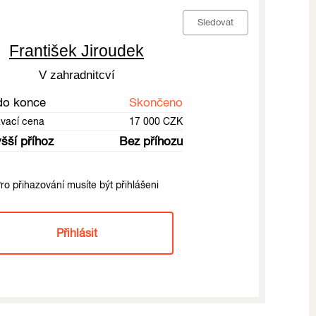
Sledovat
František Jiroudek
V zahradnitcví
do konce
Skončeno
ávací cena
17 000 CZK
šší příhoz
Bez příhozu
ro přihazování musíte být přihlášeni
Přihlásit