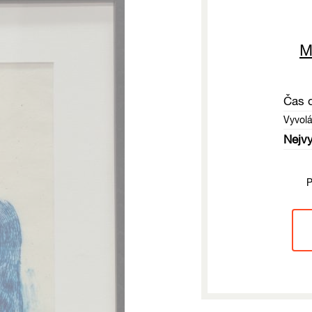
M
Čas 
Vyvol
Nejvy
P