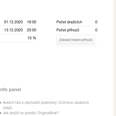
01.12.2020 18:00
Počet dražících
0
13.12.2020 20:00
Počet příhozů
0
10 %
Zobrazit historii příhozů
Info panel
Aukční řád a obchodní podmínky, Ochrana osobních
údajů
Jak dražit na portálu OriginalArte?