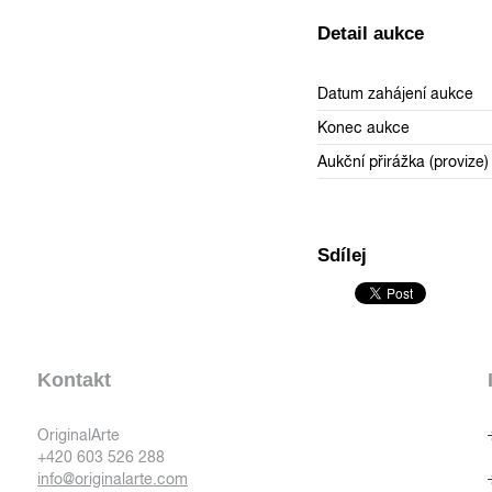
Detail aukce
Datum zahájení aukce
Konec aukce
Aukční přirážka (provize)
Sdílej
Kontakt
OriginalArte
+420 603 526 288
info@originalarte.com