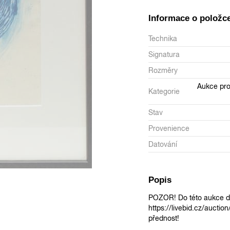
Informace o položc
Technika
Signatura
Rozměry
Aukce pro
Kategorie
Stav
Provenience
Datování
Popis
POZOR! Do této aukce do
https://livebid.cz/auctio
přednost!