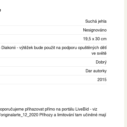
e
Suchá jehla
Nesignováno
19,5 x 30 cm
 Diakonii - výtěžek bude použit na podporu opuštěných dětí
ve světě
Dobrý
Dar autorky
2015
poručujeme přihazovat přímo na portálu LiveBid - viz
n/originalarte_12_2020 Příhozy a limitování tam učiněné mají