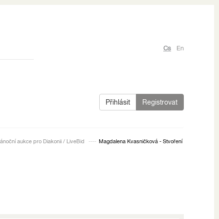
Cs
En
Přihlásit
Registrovat
ánoční aukce pro Diakonii / LiveBid
Magdalena Kvasničková - Stvoření