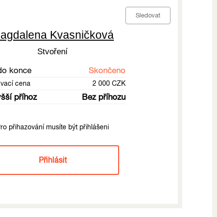
Sledovat
agdalena Kvasničková
Stvoření
do konce
Skončeno
ávací cena
2 000 CZK
šší příhoz
Bez příhozu
ro přihazování musíte být přihlášeni
Přihlásit