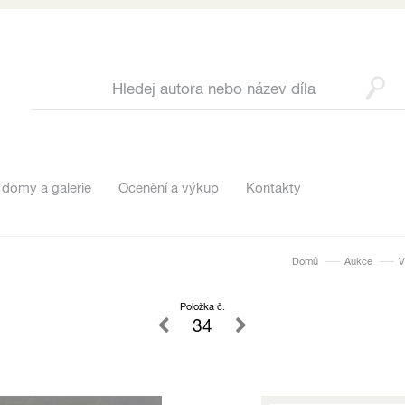
 domy a galerie
Ocenění a výkup
Kontakty
Domů
Aukce
V
Položka č.
34