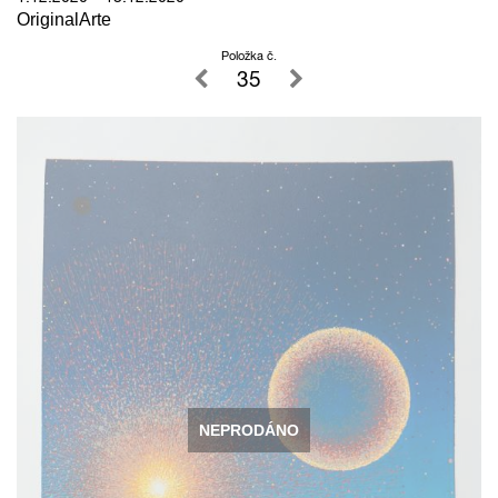
OriginalArte
Položka č.
35
NEPRODÁNO