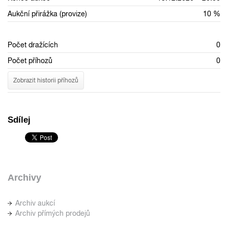
Aukční přirážka (provize)
10 %
Počet dražících
0
Počet příhozů
0
Zobrazit historii příhozů
Sdílej
Archivy
Archiv aukcí
Archiv přímých prodejů