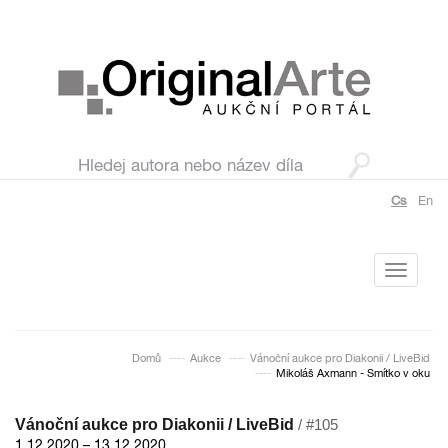
Cs
En
Toggle
navigati
Domů
Aukce
Vánoční aukce pro Diakonii / LiveBid
Mikoláš Axmann - Smítko v oku
Vánoční aukce pro Diakonii / LiveBid
/ #105
1.12.2020 – 13.12.2020