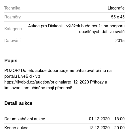
Technika
Litografie
Rozměry
55 x 45
Aukce pro Diakonii - výtěžek bude použit na podporu
Kategorie
opuštěných dětí ve světě
Datování
2015
Popis
POZOR! Do této aukce doporučujeme přihazovat přímo na
portálu LiveBid - viz
https://livebid.cz/auction/originalarte_12_2020 Příhozy a
limitování tam učiněné mají přednost!
Detail aukce
Datum zahájení aukce
01.12.2020 18:00
Konec aukce
13.12.2020 20:00