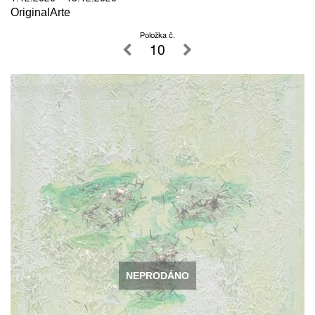
OriginalArte
Položka č.
10
NEPRODÁNO