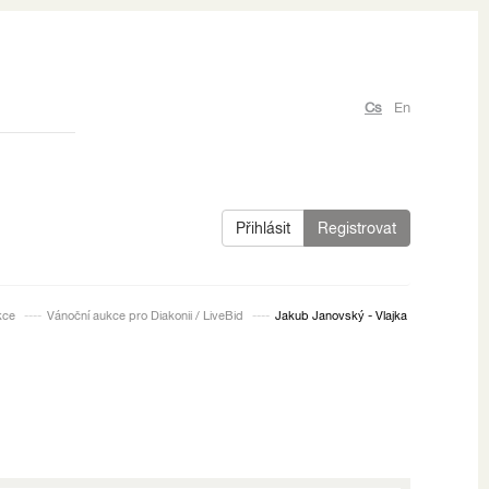
Cs
En
Přihlásit
Registrovat
kce
Vánoční aukce pro Diakonii / LiveBid
Jakub Janovský - Vlajka