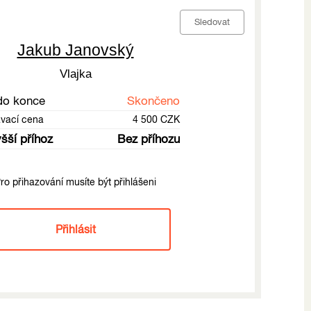
Sledovat
Jakub Janovský
Vlajka
do konce
Skončeno
ávací cena
4 500 CZK
šší příhoz
Bez příhozu
ro přihazování musíte být přihlášeni
Přihlásit