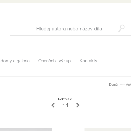
 domy a galerie
Ocenění a výkup
Kontakty
Domů
Au
Položka č.
11