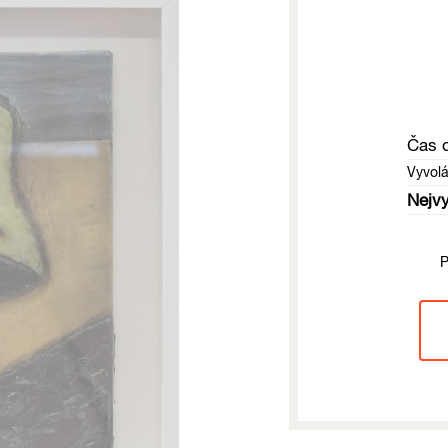
Čas 
Vyvol
Nejvy
P