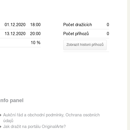
01.12.2020 18:00
Počet dražících
0
13.12.2020 20:00
Počet příhozů
0
10 %
Zobrazit historii příhozů
Info panel
Aukční řád a obchodní podmínky, Ochrana osobních
údajů
Jak dražit na portálu OriginalArte?