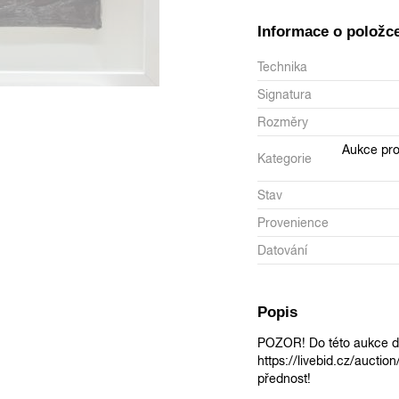
Informace o položc
Technika
Signatura
Rozměry
Aukce pro
Kategorie
Stav
Provenience
Datování
Popis
POZOR! Do této aukce do
https://livebid.cz/auctio
přednost!