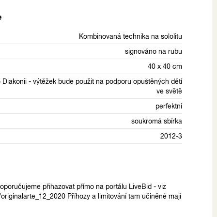
e
Kombinovaná technika na sololitu
signováno na rubu
40 x 40 cm
 Diakonii - výtěžek bude použit na podporu opuštěných dětí
ve světě
perfektní
soukromá sbírka
2012-3
poručujeme přihazovat přímo na portálu LiveBid - viz
n/originalarte_12_2020 Příhozy a limitování tam učiněné mají