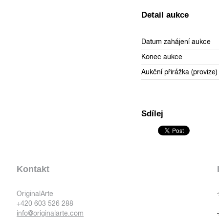
Detail aukce
Datum zahájení aukce
Konec aukce
Aukční přirážka (provize)
Sdílej
Kontakt
OriginalArte
+420 603 526 288
info@originalarte.com