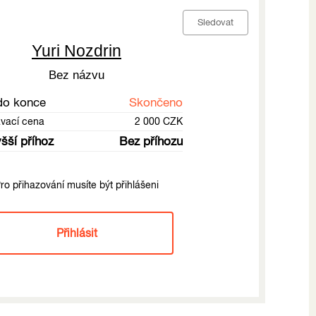
Sledovat
Yuri Nozdrin
Bez názvu
do konce
Skončeno
ávací cena
2 000 CZK
šší příhoz
Bez příhozu
ro přihazování musíte být přihlášeni
Přihlásit