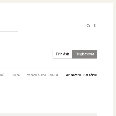
Cs
En
Přihlásit
Registrovat
omů
Aukce
Vánoční aukce / LiveBid
Yuri Nozdrin - Bez názvu