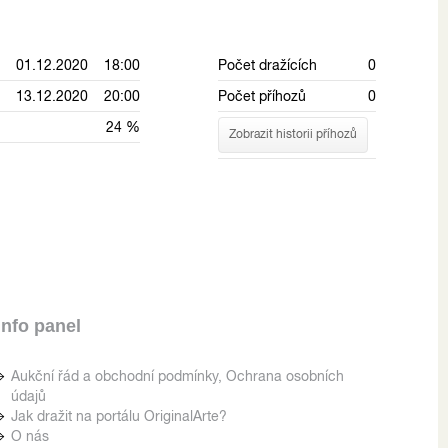
01.12.2020 18:00
Počet dražících
0
13.12.2020 20:00
Počet příhozů
0
24 %
Zobrazit historii příhozů
Info panel
Aukční řád a obchodní podmínky, Ochrana osobních
údajů
Jak dražit na portálu OriginalArte?
O nás