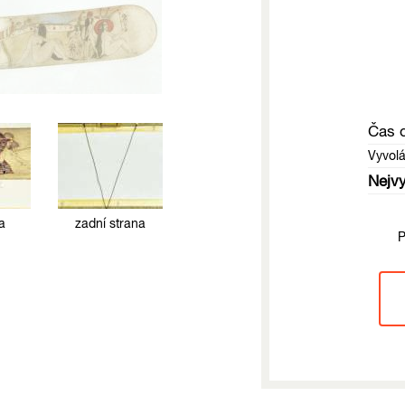
Čas 
Vyvol
Nejvy
a
zadní strana
P