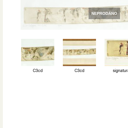
NEPRODÁNO
C3cd
C3cd
signatur