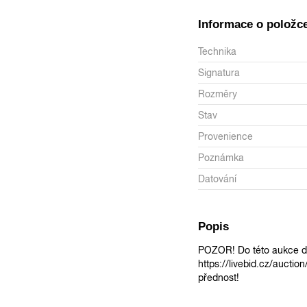
Informace o položc
Technika
Signatura
Rozměry
Stav
Provenience
Poznámka
Datování
Popis
POZOR! Do této aukce do
https://livebid.cz/auctio
přednost!