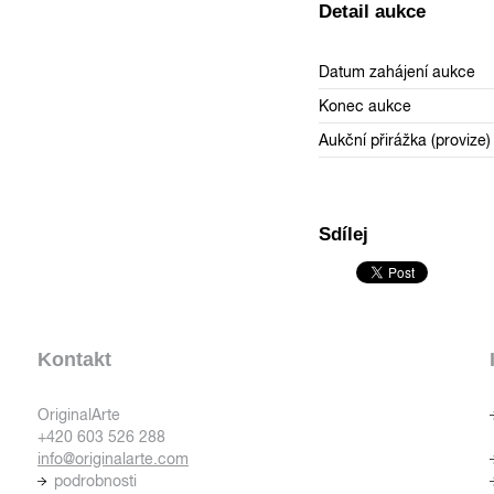
Detail aukce
Datum zahájení aukce
Konec aukce
Aukční přirážka (provize)
Sdílej
Kontakt
OriginalArte
+420 603 526 288
info@originalarte.com
podrobnosti