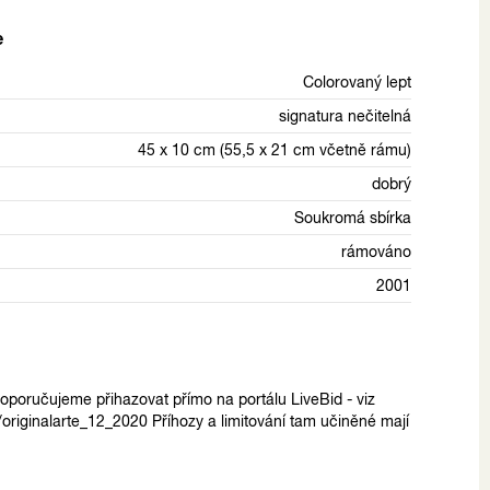
e
Colorovaný lept
signatura nečitelná
45 x 10 cm (55,5 x 21 cm včetně rámu)
dobrý
Soukromá sbírka
rámováno
2001
poručujeme přihazovat přímo na portálu LiveBid - viz
n/originalarte_12_2020 Příhozy a limitování tam učiněné mají