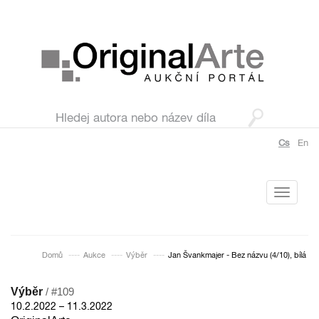
Cs
En
Toggle
navigati
Domů
Aukce
Výběr
Jan Švankmajer - Bez názvu (4/10), bílá
Výběr
/ #109
10.2.2022 – 11.3.2022