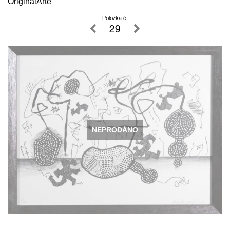
OriginalArte
Položka č.
29
NEPRODÁNO