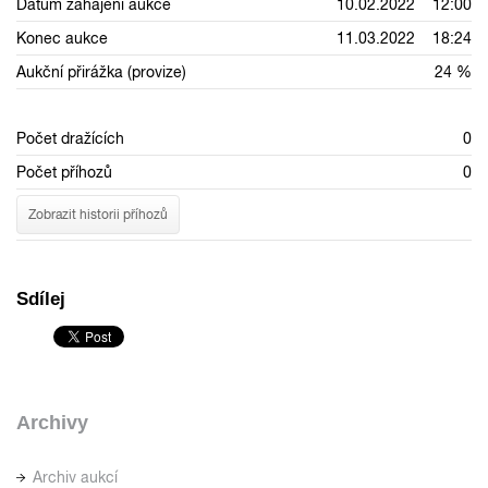
Datum zahájení aukce
10.02.2022 12:00
Konec aukce
11.03.2022 18:24
Aukční přirážka (provize)
24 %
Počet dražících
0
Počet příhozů
0
Zobrazit historii příhozů
Sdílej
Archivy
Archiv aukcí