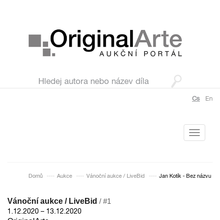
Cs
En
Toggle
navigati
Domů
Aukce
Vánoční aukce / LiveBid
Jan Kotík - Bez názvu
Vánoční aukce / LiveBid
/ #1
1.12.2020 – 13.12.2020