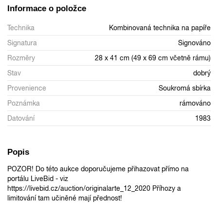
Informace o položce
Technika
Kombinovaná technika na papíře
Signatura
Signováno
Rozměry
28 x 41 cm (49 x 69 cm včetně rámu)
Stav
dobrý
Provenience
Soukromá sbírka
Poznámka
rámováno
Datování
1983
Popis
POZOR! Do této aukce doporučujeme přihazovat přímo na
portálu LiveBid - viz
https://livebid.cz/auction/originalarte_12_2020 Příhozy a
limitování tam učiněné mají přednost!