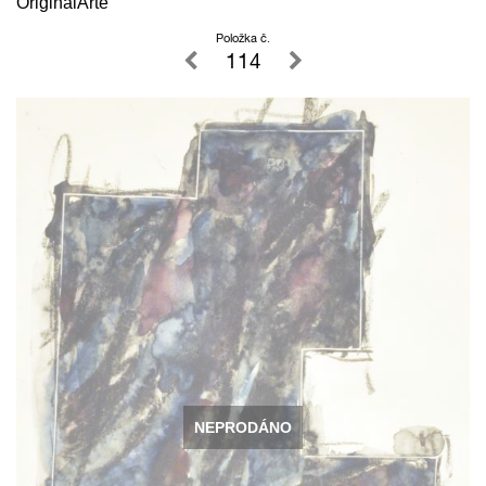
OriginalArte
Položka č.
114
NEPRODÁNO