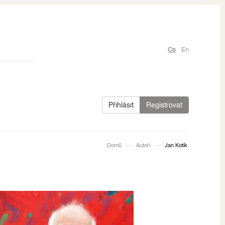
Cs
En
Přihlásit
Registrovat
Domů
Autoři
Jan Kotík