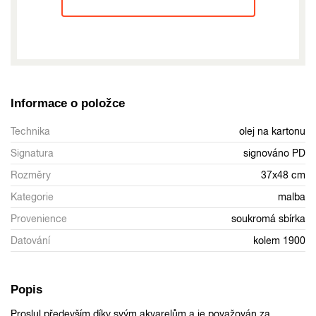
Informace o položce
Technika
olej na kartonu
Signatura
signováno PD
Rozměry
37x48 cm
Kategorie
malba
Provenience
soukromá sbírka
Datování
kolem 1900
Popis
Proslul především díky svým akvarelům a je považován za