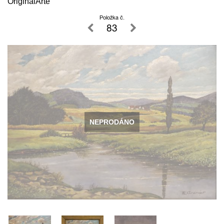
OriginalArte
Položka č.
83
NEPRODÁNO