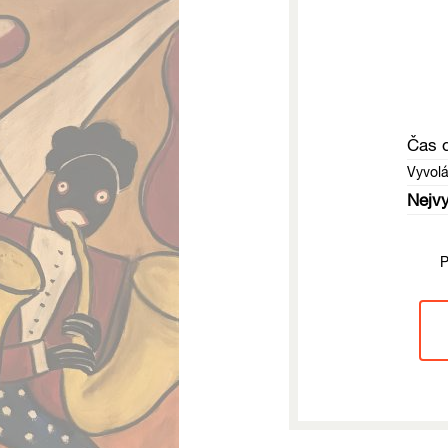
Čas 
Vyvol
Nejvy
P