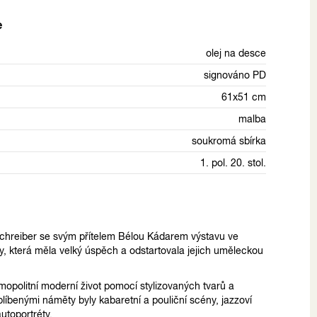
e
olej na desce
signováno PD
61x51 cm
malba
soukromá sbírka
1. pol. 20. stol.
chreiber se svým přítelem Bélou Kádarem výstavu ve
, která měla velký úspěch a odstartovala jejich uměleckou
opolitní moderní život pomocí stylizovaných tvarů a
líbenými náměty byly kabaretní a pouliční scény, jazzoví
autoportréty.