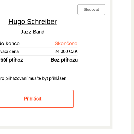
Sledovat
Hugo Schreiber
Jazz Band
do konce
Skončeno
ávací cena
24 000 CZK
šší příhoz
Bez příhozu
ro přihazování musíte být přihlášeni
Přihlásit