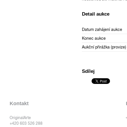
Detail aukce
Datum zahájení aukce
Konec aukce
Aukční přirážka (provize)
Sdílej
Kontakt
OriginalArte
+420 603 526 288