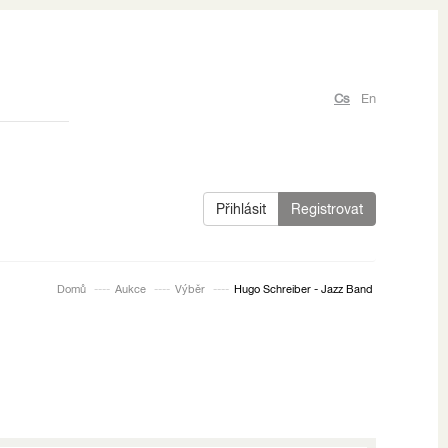
Cs
En
Přihlásit
Registrovat
Domů
Aukce
Výběr
Hugo Schreiber - Jazz Band