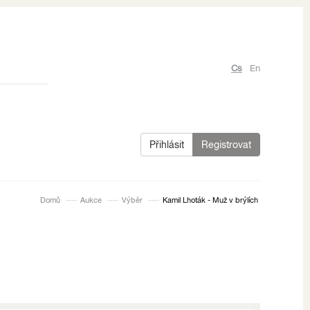
Cs
En
Přihlásit
Registrovat
Domů
Aukce
Výběr
Kamil Lhoták - Muž v brýlích