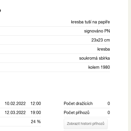
e
kresba tuší na papíře
signováno PN
23x23 cm
kresba
soukromá sbírka
kolem 1980
10.02.2022 12:00
Počet dražících
0
12.03.2022 19:00
Počet příhozů
0
24 %
Zobrazit historii příhozů