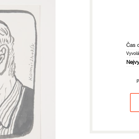
Čas 
Vyvol
Nejvy
P