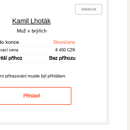
Sledovat
Kamil Lhoták
Muž v brýlích
do konce
Skončeno
ávací cena
8 400 CZK
šší příhoz
Bez příhozu
ro přihazování musíte být přihlášeni
Přihlásit