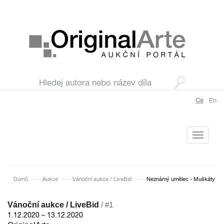
Cs
En
Toggle
navigati
Domů
Aukce
Vánoční aukce / LiveBid
Neznámý umělec - Muškáty
Vánoční aukce / LiveBid
/ #1
1.12.2020 – 13.12.2020