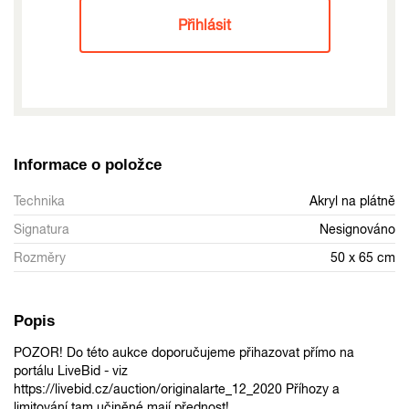
Přihlásit
Informace o položce
Technika
Akryl na plátně
Signatura
Nesignováno
Rozměry
50 x 65 cm
Popis
POZOR! Do této aukce doporučujeme přihazovat přímo na
portálu LiveBid - viz
https://livebid.cz/auction/originalarte_12_2020 Příhozy a
limitování tam učiněné mají přednost!