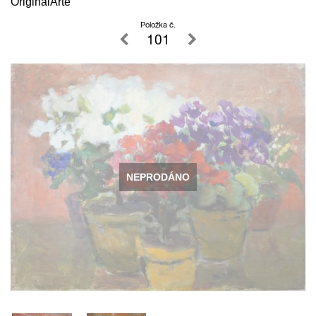
OriginalArte
Položka č.
101
NEPRODÁNO