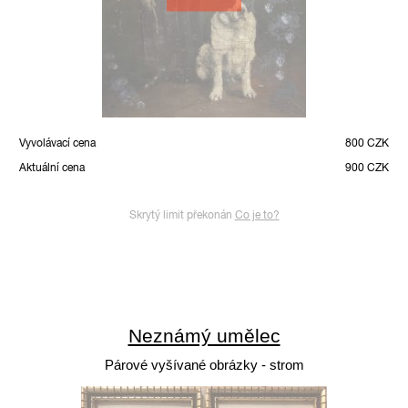
Vyvolávací cena
800 CZK
Aktuální cena
900 CZK
Skrytý limit překonán
Co je to?
Neznámý umělec
Párové vyšívané obrázky - strom