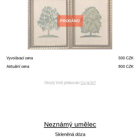
PRODÁNO
Vyvolávací cena
500 CZK
Aktuální cena
800 CZK
Skrytý limit překonán
Co je to?
Neznámý umělec
Skleněná dóza