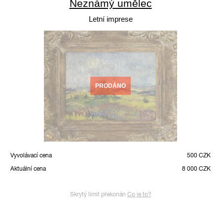
Neznámý umělec
Letní imprese
PRODÁNO
Vyvolávací cena
500 CZK
Aktuální cena
8 000 CZK
Skrytý limit překonán
Co je to?