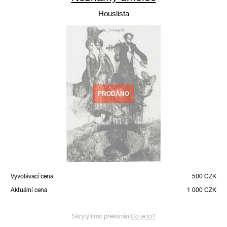
Houslista
PRODÁNO
Vyvolávací cena
500 CZK
Aktuální cena
1 000 CZK
Skrytý limit překonán
Co je to?