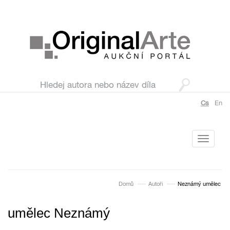
Cs
En
Toggle
navigati
Domů
Autoři
Neznámý umělec
umělec Neznámý