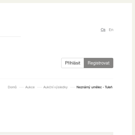
Cs
En
Přihlásit
Registrovat
Domů
Aukce
Aukční výsledky
Neznámý umělec - Tuleň