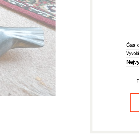
Čas 
Vyvol
Nejvy
P