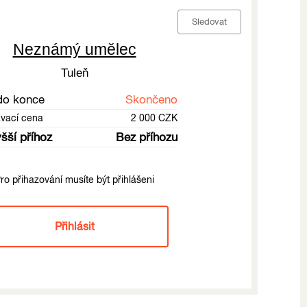
Sledovat
Neznámý umělec
Tuleň
do konce
Skončeno
ávací cena
2 000 CZK
šší příhoz
Bez příhozu
ro přihazování musíte být přihlášeni
Přihlásit