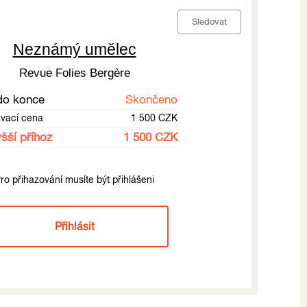
Sledovat
Neznámý umělec
Revue Folies Bergère
do konce
Skončeno
ávací cena
1 500 CZK
šší příhoz
1 500 CZK
ro přihazování musíte být přihlášeni
Přihlásit