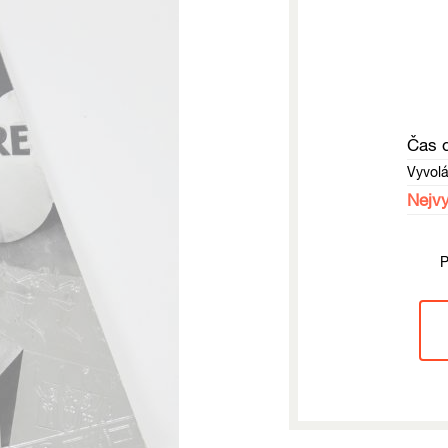
Čas 
Vyvol
Nejvy
P