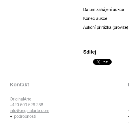
Datum zahájení aukce
Konec aukce
Aukční přirážka (provize)
Sdílej
Kontakt
OriginalArte
+420 603 526 288
info@originalarte.com
podrobnosti