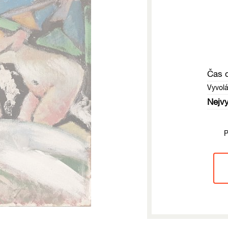
Čas 
Vyvol
Nejvy
P