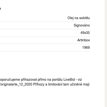
e
Olej na sololitu
Signováno
49x35
Artinbox
1969
poručujeme přihazovat přímo na portálu LiveBid - viz
n/originalarte_12_2020 Příhozy a limitování tam učiněné mají