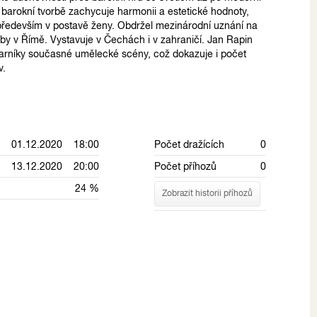
 barokní tvorbě zachycuje harmonii a estetické hodnoty,
 především v postavě ženy. Obdržel mezinárodní uznání na
by v Římě. Vystavuje v Čechách i v zahraničí. Jan Rapin
varníky současné umělecké scény, což dokazuje i počet
v.
01.12.2020 18:00
Počet dražících
0
13.12.2020 20:00
Počet příhozů
0
24 %
Zobrazit historii příhozů