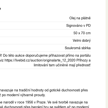
e
Olej na plátně
Signováno v PD
50 x 70 cm
Velmi dobrý
Soukromá sbírka
 Do této aukce doporučujeme přihazovat přímo na portálu
viz https://livebid.cz/auction/originalarte_12_2020 Příhozy a
limitování tam učiněné mají přednost!
navazuje na tradiční hodnoty od gotické duchovnosti přes
ž po moderní výtvarné proudy.
 se narodil v roce 1956 v Praze. Ve své tvorbě navazuje na
cké duchovnosti přes barokní hru se světlem až po moderní