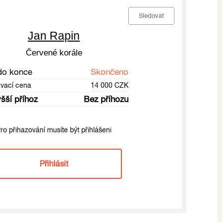
Sledovat
Jan Rapin
Červené korále
do konce
Skončeno
ávací cena
14 000 CZK
šší příhoz
Bez příhozu
ro přihazování musíte být přihlášeni
Přihlásit