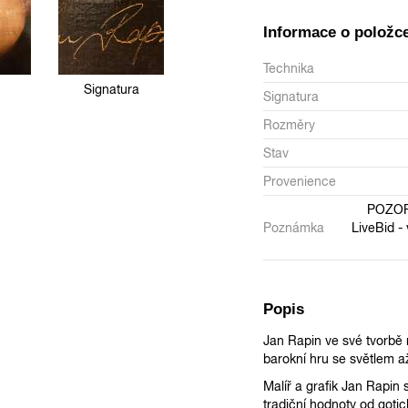
Informace o položc
Technika
Signatura
Signatura
Rozměry
Stav
Provenience
POZOR!
Poznámka
LiveBid - 
Popis
Jan Rapin ve své tvorbě 
barokní hru se světlem a
Malíř a grafik Jan Rapin
tradiční hodnoty od goti