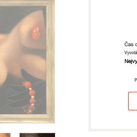
Čas 
Vyvol
Nejvy
P