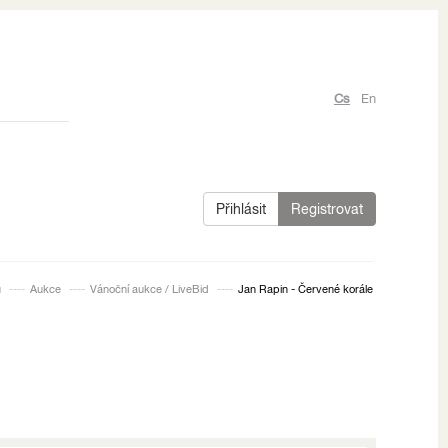
Cs
En
Přihlásit
Registrovat
ů
Aukce
Vánoční aukce / LiveBid
Jan Rapin - Červené korále