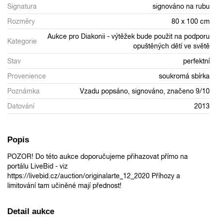
Signatura
signováno na rubu
Rozměry
80 x 100 cm
Aukce pro Diakonii - výtěžek bude použit na podporu
Kategorie
opuštěných dětí ve světě
Stav
perfektní
Provenience
soukromá sbírka
Poznámka
Vzadu popsáno, signováno, značeno 9/10
Datování
2013
Popis
POZOR! Do této aukce doporučujeme přihazovat přímo na
portálu LiveBid - viz
https://livebid.cz/auction/originalarte_12_2020 Příhozy a
limitování tam učiněné mají přednost!
Detail aukce