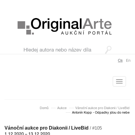
Cs
En
Toggle
navigati
Domů
Aukce
Vánoční aukce pro Diakonii / LiveBid
Antonín Kopp - Odpadky jdou do nebe
Vánoční aukce pro Diakonii / LiveBid
/ #105
1.12.2020 – 13.12.2020