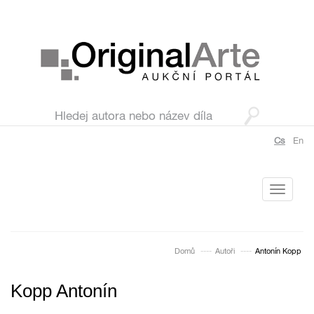
Cs
En
Toggle
navigati
Domů
Autoři
Antonín Kopp
Kopp Antonín