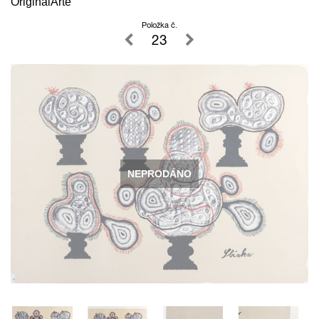
OriginalArte
Položka č.
23
NEPRODÁNO