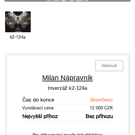
k2-124a
Sledovat
Milan Nápravník
Inverzáž k2-124a
Čas do konce
Skončeno
Vyvolávací cena
12 000 CZK
Nejvyšší příhoz
Bez příhozu
Pro přihazování musíte být přihlášeni