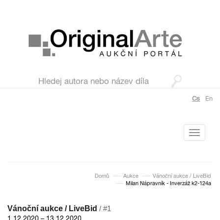
Cs
En
Toggle
navigati
Domů
Aukce
Vánoční aukce / LiveBid
Milan Nápravník - Inverzáž k2-124a
Vánoční aukce / LiveBid
/ #1
1.12.2020 – 13.12.2020