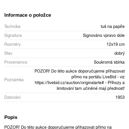
Informace o položce
Technika
tuš na papíře
Signatura
Signováno vpravo dole
Rozměry
12x19 cm
Stav
dobrý
Provenience
Soukromá sbírka
POZOR! Do této aukce doporučujeme přihazovat
přímo na portálu LiveBid - viz
Poznámka
https://livebid.cz/auction/originalarte# - Příhozy a
limitování tam učiněné mají přednost!
Datování
1953
Popis
POZOR! Do této aukce doporučujeme přihazovat přímo na