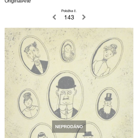
OriginalArte
Položka č.
143
NEPRODÁNO