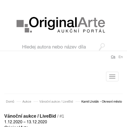
Cs
En
Toggle
navigati
Domů
Aukce
Vánoční aukce / LiveBid
Kamil Lhoták - Okresní město
Vánoční aukce / LiveBid
/ #1
1.12.2020 – 13.12.2020