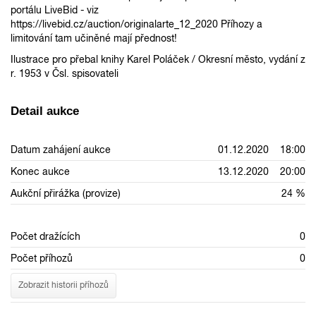
portálu LiveBid - viz
https://livebid.cz/auction/originalarte_12_2020 Příhozy a
limitování tam učiněné mají přednost!
Ilustrace pro přebal knihy Karel Poláček / Okresní město, vydání z
r. 1953 v Čsl. spisovateli
Detail aukce
Datum zahájení aukce
01.12.2020 18:00
Konec aukce
13.12.2020 20:00
Aukční přirážka (provize)
24 %
Počet dražících
0
Počet příhozů
0
Zobrazit historii příhozů