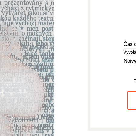
Čas 
Vyvol
Nejvy
P