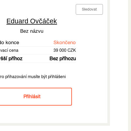
Sledovat
Eduard Ovčáček
Bez názvu
do konce
Skončeno
ávací cena
39 000 CZK
šší příhoz
Bez příhozu
ro přihazování musíte být přihlášeni
Přihlásit