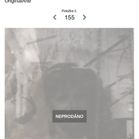
OriginalArte
Položka č.
155
NEPRODÁNO