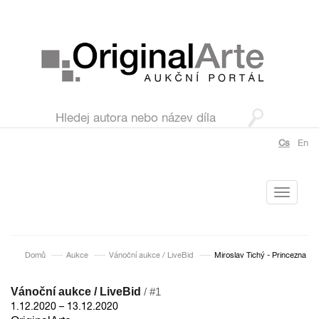
Cs
En
Toggle
navigati
Domů
Aukce
Vánoční aukce / LiveBid
Miroslav Tichý - Princezna
Vánoční aukce / LiveBid
/ #1
1.12.2020 – 13.12.2020