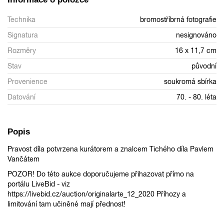
Technika
bromostříbrná fotografie
Signatura
nesignováno
Rozměry
16 x 11,7 cm
Stav
původní
Provenience
soukromá sbírka
Datování
70. - 80. léta
Popis
Pravost díla potvrzena kurátorem a znalcem Tichého díla Pavlem
Vančátem
POZOR! Do této aukce doporučujeme přihazovat přímo na
portálu LiveBid - viz
https://livebid.cz/auction/originalarte_12_2020 Příhozy a
limitování tam učiněné mají přednost!