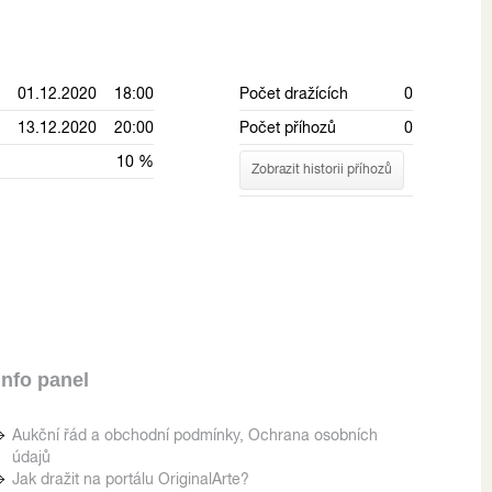
01.12.2020 18:00
Počet dražících
0
13.12.2020 20:00
Počet příhozů
0
10 %
Zobrazit historii příhozů
Info panel
Aukční řád a obchodní podmínky, Ochrana osobních
údajů
Jak dražit na portálu OriginalArte?