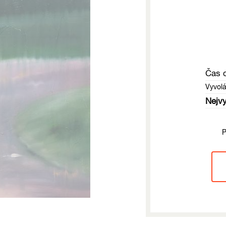
Čas 
Vyvol
Nejvy
P