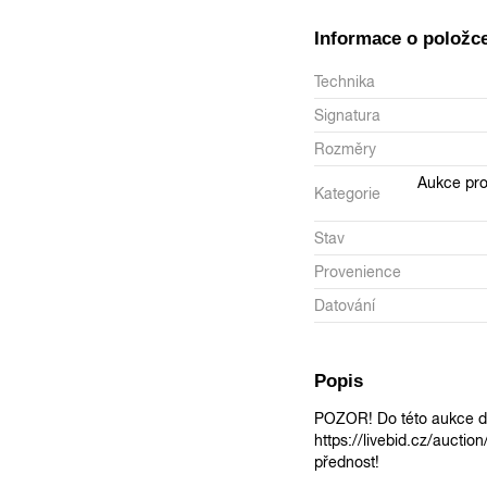
Informace o položc
Technika
Signatura
Rozměry
Aukce pro
Kategorie
Stav
Provenience
Datování
Popis
POZOR! Do této aukce do
https://livebid.cz/auctio
přednost!