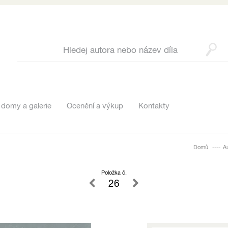
 domy a galerie
Ocenění a výkup
Kontakty
Domů
A
Položka č.
26