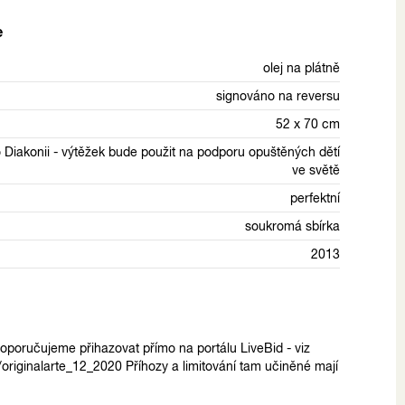
e
olej na plátně
signováno na reversu
52 x 70 cm
 Diakonii - výtěžek bude použit na podporu opuštěných dětí
ve světě
perfektní
soukromá sbírka
2013
poručujeme přihazovat přímo na portálu LiveBid - viz
n/originalarte_12_2020 Příhozy a limitování tam učiněné mají