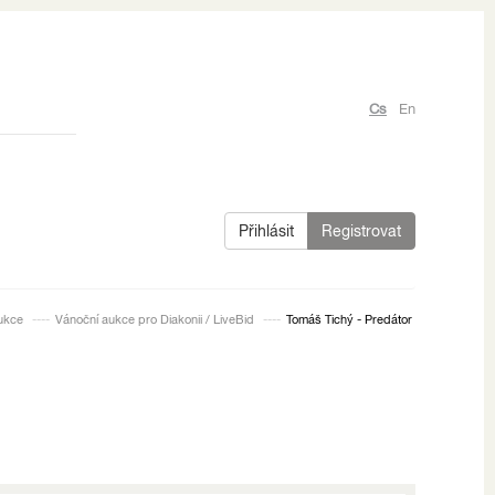
Cs
En
Přihlásit
Registrovat
ukce
Vánoční aukce pro Diakonii / LiveBid
Tomáš Tichý - Predátor