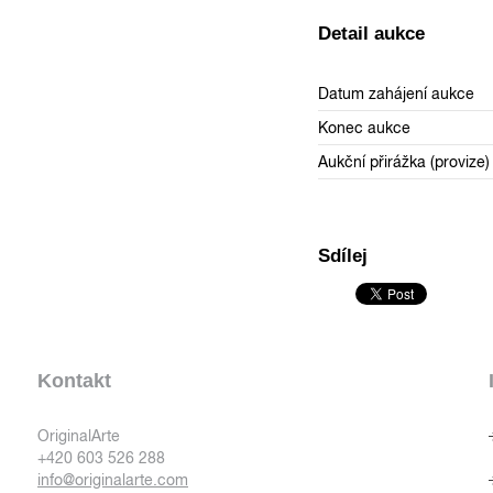
Detail aukce
Datum zahájení aukce
Konec aukce
Aukční přirážka (provize)
Sdílej
Kontakt
OriginalArte
+420 603 526 288
info@originalarte.com