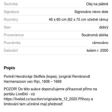
Technika
Olej na plátně
Signatura
Signováno vlevo dole
Rozměry
46 x 60 cm (62 x 75 cm včetně rámu)
Stav
dobrý
Provenience
Soukromá sbírka
Poznámka
rámováno
Datování
kolem r. 2000
Popis
Portrét Hendrickje Stoffels (kopie), (originál Rembrandt
Harmenszoon van Rijn, 1606 – 1669
POZOR! Do této aukce doporučujeme přihazovat přímo na
portálu LiveBid - viz
https://livebid.cz/auction/originalarte_12_2020 Příhozy a
limitování tam učiněné mají přednost!