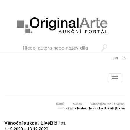
Cs
En
Toggle
navigati
Domů
Aukce
Vánoční aukce / LiveBid
F. Gradl - Portrét Hendrickje Stoffels (kopie)
Vánoční aukce / LiveBid
/ #1
1.12.2020 – 13.12.2020