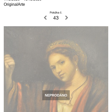
OriginalArte
Položka č.
43
NEPRODÁNO